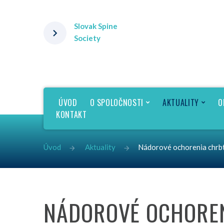
Slovak Spine
Society
ÚVOD
O SPOLOČNOSTI
AKTUALITY
O
KONTAKT
Úvod
Aktuality
Nádorové ochorenia chrb
O nás
EuSSAB
Eurospin
Výbor spoločnosti
Etický kódex SK MED
VOĽBY DO VÝBORU SSCHS 2022
Patient reported outcome for s
trauma
Vnútorný poriadok
NÁDOROVÉ OCHOREN
Degeneratívne ochorenie chrbt
Zoznam členov
zápalové spondylopatie - DRG