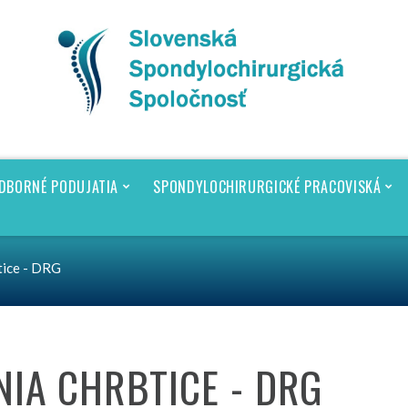
DBORNÉ PODUJATIA
SPONDYLOCHIRURGICKÉ PRACOVISKÁ
tice - DRG
e/EANS Spring Summit 2024
Zoznam spondylochirurgických
pracovísk
Čo môžete vidieť na našom pracovisku
pine
Prehľad operačných výkonov
IA CHRBTICE - DRG
pracoviska - podklady
ice a
Prehľad operačných výkonov SR