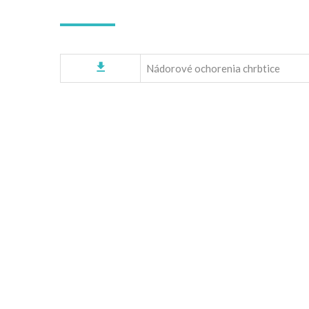
Zápisnice
Deformity chrbtice - DRG
Odborná pracovná skupina MZ SR pre
Nádorové ochorenia chrbtice 
spondylochirurgiu
Úrazy chrbtice - DRG
Nádorové ochorenia chrbtice